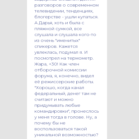
разговоров о современном
телевидении, тенденциях,
блогерстве - ушли купаться.
А Дарья, хоть и была с
пляжной сумкой, все
слушала и слушала кого-то
из очень "именитых"
спикеров. Кажется
увлеклась, подумал я. И
посмотрел на термометр.
Жара, +30! Как член
отборочной комиссии
форума, я, конечно, видел
её режиссерские работы.
"Хорошо, когда канал
федеральный, денег там не
считают и можно
придумывать любые
командировки", пронеслось
у меня тогда в голове. Ну, а
почему бы не
воспользоваться такой
уникальной возможностью?