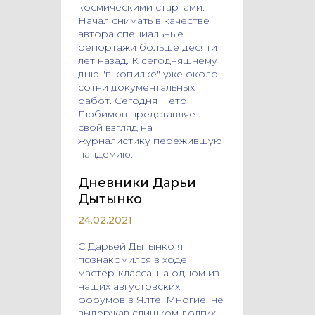
космическими стартами.
Начал снимать в качестве
автора специальные
репортажи больше десяти
лет назад. К сегодняшнему
дню "в копилке" уже около
сотни документальных
работ. Сегодня Петр
Любимов представляет
свой взгляд на
журналистику пережившую
пандемию.
Дневники Дарьи
Дытынко
24.02.2021
С Дарьей Дытынко я
познакомился в ходе
мастер-класса, на одном из
наших августовских
форумов в Ялте. Многие, не
выдержав слишком долгих