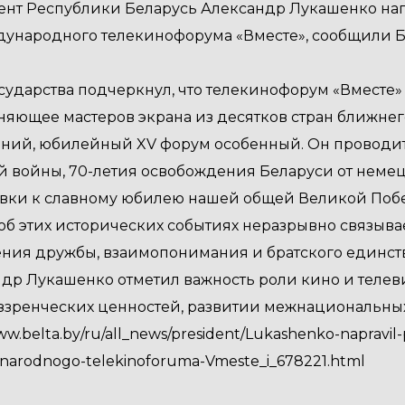
нт Республики Беларусь Александр Лукашенко нап
ународного телекинофорума «Вместе», сообщили Б
осударства подчеркнул, что телекинофорум «Вместе»
яющее мастеров экрана из десятков стран ближнего
ий, юбилейный XV форум особенный. Он проводитс
 войны, 70-летия освобождения Беларуси от немец
вки к славному юбилею нашей общей Великой Побед
об этих исторических событиях неразрывно связывае
ния дружбы, взаимопонимания и братского единств
др Лукашенко отметил важность роли кино и теле
зренческих ценностей, развитии межнациональны
ww.belta.by/ru/all_news/president/Lukashenko-napravil-
arodnogo-telekinoforuma-Vmeste_i_678221.html