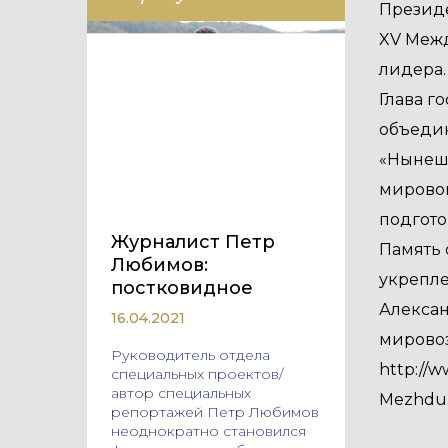
Президе
XV Межд
лидера.
Глава г
объедин
«Нынешн
мировой
подгото
Журналист Петр
Память 
Любимов:
укрепле
постковидное
Алексан
16.04.2021
мировоз
Руководитель отдела
http://w
специальных проектов/
автор специальных
Mezhdun
репортажей Петр Любимов
неоднократно становился