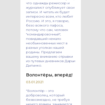
что однажды режиссер и
журналист опубликует свои
записи. И читать их будет
интересно всем, кто любит
Россию. И это, я говорю,
безо всякого пафоса,
потому что сам, человек
"командировочный",
повидавший немало
необыкновенных мест в
разных уголках нашей
родины. Предлагаем
вашему вниманию отрывки
из путевых дневников Дарьи
Дытынко.
Волонтёры, вперёд!
03.01.2021
"Волонтёр – это
доброволец, который
безвозмездно, не требуя
ничего взамен, занимается