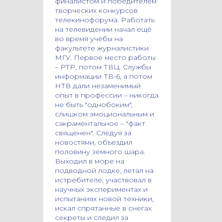
финалистом и победителем
творческих конкурсов
телекинофорума. Работать
на телевидении начал ещё
во время учёбы на
факультете журналистики
МГУ. Первое место работы
– РТР, потом ТВЦ. Службы
информации ТВ-6, а потом
НТВ дали незаменимый
опыт в профессии – никогда
не быть "однобоким",
слишком эмоциональным и
сакраментальное – "факт
священен". Следуя за
новостями, объездил
половину земного шара.
Выходил в море на
подводной лодке, летал на
истребителе, участвовал в
научных экспериментах и
испытаниях новой техники,
искал спрятанные в снегах
секреты и следил за