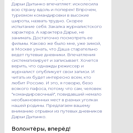
Дарьи Дытынко впечатляет: исколесила
всю страну вдоль и поперек! Впрочем,
туризмом командировки в высокие
широты, назвать трудно. Скорее
испытание себя. Закалка журналистского
характера. А характера Дарье, не
занимать. Достаточно посмотреть ее
фильмы. Каково же было мне, уже зимой,
в Москве узнать, что Даша старательно
ведет путевые дневники. Впечатления
систематизирует и записывает. Хочется
верить, что однажды режиссер и
журналист опубликует свои записи. И
читать их будет интересно всем, кто
любит Россию. И это, я говорю, безо
всякого пафоса, потому что сам, человек
"командировочный", повидавший немало
необыкновенных мест в разных уголках
нашей родины. Предлагаем вашему
вниманию отрывки из путевых дневников
Дарьи Дытынко.
Волонтёры, вперёд!