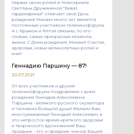
первых своих ролей в телесериале
Светланы Дружининой "Виват,
гардемарины!" отмечает свой День
рождения! Михаил много лет является
постоянным участником телекинофорума.
А с Крымом и Ялтой связаны, по его
словам, самые прекрасные моменты
жизни. С Днем рождения, Михаил! Счастья,
здоровья, новых великолепных ролей и
книг!
Геннадию Паршину — 87!
20.07.2021
От всех участников и друзей
телекинофорума поздравляем с днем
рождения Геннадия Алексеевича
Паршина - великого русского скульптора
и Человека большой души! Желаем Вам,
многоуважаемый Геннадий Алексеевич, в
это непростое время крепкого здоровья
и творческого вдохновения! Ваш
праздник - это и праздник членов Вашей