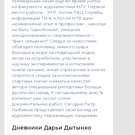
телевидении начал ещё во время учёбы
на факультете журналистики МГУ. Первое
место работы – РТР, потом ТВЦ. Службы
информации ТВ-6, а потом НТВ дали
незаменимый опыт в профессии – никогда
не быть "однобоким", слишком
эмоциональным и сакраментальное –
"факт священен". Следуя за новостями,
объездил половину земного шара.
Выходил в море на подводной лодке,
летал на истребителе, участвовал в
научных экспериментах и испытаниях
новой техники, искал спрятанные в снегах
секреты и следил за космическими
стартами. Начал снимать в качестве
автора специальные репортажи больше
десяти лет назад. К сегодняшнему дню "в
копилке" уже около сотни
документальных работ. Сегодня Петр
Любимов представляет свой взгляд на
журналистику пережившую пандемию.
Дневники Дарьи Дытынко