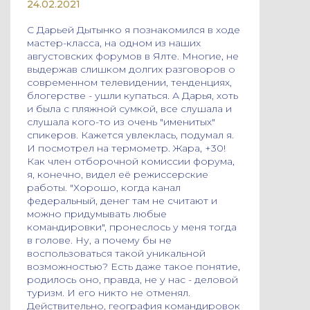
24.02.2021
С Дарьей Дытынко я познакомился в ходе
мастер-класса, на одном из наших
августовских форумов в Ялте. Многие, не
выдержав слишком долгих разговоров о
современном телевидении, тенденциях,
блогерстве - ушли купаться. А Дарья, хоть
и была с пляжной сумкой, все слушала и
слушала кого-то из очень "именитых"
спикеров. Кажется увлеклась, подумал я.
И посмотрел на термометр. Жара, +30!
Как член отборочной комиссии форума,
я, конечно, видел её режиссерские
работы. "Хорошо, когда канал
федеральный, денег там не считают и
можно придумывать любые
командировки", пронеслось у меня тогда
в голове. Ну, а почему бы не
воспользоваться такой уникальной
возможностью? Есть даже такое понятие,
родилось оно, правда, не у нас - деловой
туризм. И его никто не отменял.
Действительно, география командировок