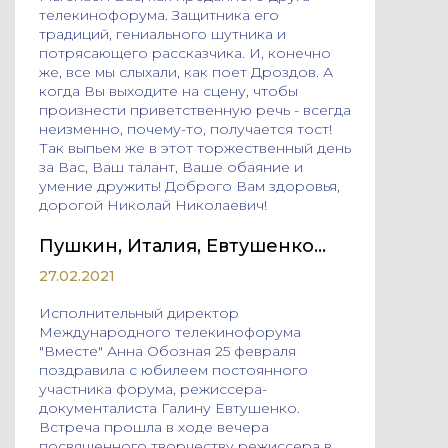
телекинофорума. Защитника его
традиций, гениального шутника и
потрясающего рассказчика. И, конечно
же, все мы слыхали, как поет Дроздов. А
когда Вы выходите на сцену, чтобы
произнести приветственную речь - всегда
неизменно, почему-то, получается тост!
Так выпьем же в этот торжественный день
за Вас, Ваш талант, Ваше обаяние и
умение дружить! Доброго Вам здоровья,
дорогой Николай Николаевич!
Пушкин, Италия, Евтушенко…
27.02.2021
Исполнительный директор
Международного телекинофорума
"Вместе" Анна Обозная 25 февраля
поздравила с юбилеем постоянного
участника форума, режиссера-
документалиста Галину Евтушенко.
Встреча прошла в ходе вечера
посвященного творчеству режиссера в