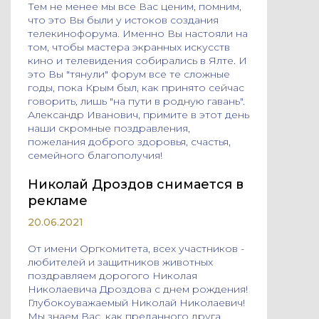
Тем не менее мы все Вас ценим, помним,
что это Вы были у истоков создания
телекинофорума. Именно Вы настояли на
том, чтобы мастера экранных искусств
кино и телевидения собирались в Ялте. И
это Вы "тянули" форум все те сложные
годы, пока Крым был, как принято сейчас
говорить, лишь "на пути в родную гавань".
Александр Иванович, примите в этот день
наши скромные поздравления,
пожелания доброго здоровья, счастья,
семейного благополучия!
Николай Дроздов снимается в
рекламе
20.06.2021
От имени Оргкомитета, всех участников -
любителей и защитников животных
поздравляем дорогого Николая
Николаевича Дроздова с днем рождения!
Глубокоуважаемый Николай Николаевич!
Мы знаем Вас, как преданного друга