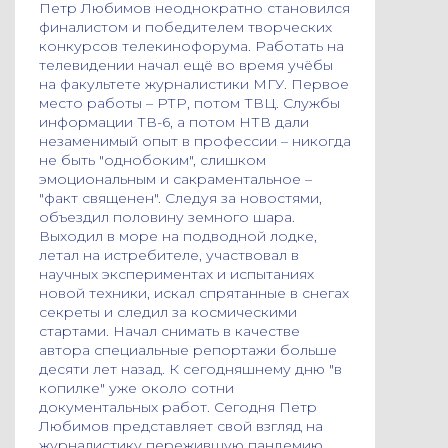
Петр Любимов неоднократно становился
финалистом и победителем творческих
конкурсов телекинофорума. Работать на
телевидении начал ещё во время учёбы
на факультете журналистики МГУ. Первое
место работы – РТР, потом ТВЦ. Службы
информации ТВ-6, а потом НТВ дали
незаменимый опыт в профессии – никогда
не быть "однобоким", слишком
эмоциональным и сакраментальное –
"факт священен". Следуя за новостями,
объездил половину земного шара.
Выходил в море на подводной лодке,
летал на истребителе, участвовал в
научных экспериментах и испытаниях
новой техники, искал спрятанные в снегах
секреты и следил за космическими
стартами. Начал снимать в качестве
автора специальные репортажи больше
десяти лет назад. К сегодняшнему дню "в
копилке" уже около сотни
документальных работ. Сегодня Петр
Любимов представляет свой взгляд на
журналистику пережившую пандемию.