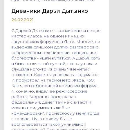
Дневники Дарьи Дытынко
24.02.2021
С Дарьей Дытынко я познакомился в ходе
мастер-класса, на одном из наших
августовских форумов в Ялте. Многие, не
выдержав слишком долгих разговоров о
современном телевидении, тенденциях,
блогерстве - ушли купаться. А Дарья, хоть
и была с пляжной сумкой, все слушала и
слушала кого-то из очень "именитых"
спикеров. Кажется увлеклась, подумал я.
И посмотрел на термометр. Жара, +30!
Как член отборочной комиссии форума,
я, конечно, видел её режиссерские
работы. "Хорошо, когда канал
федеральный, денег там не считают и
можно придумывать любые
командировки", пронеслось у меня тогда
в голове. Ну, а почему бы не
воспользоваться такой уникальной
возможностью? Есть даже такое понятие,