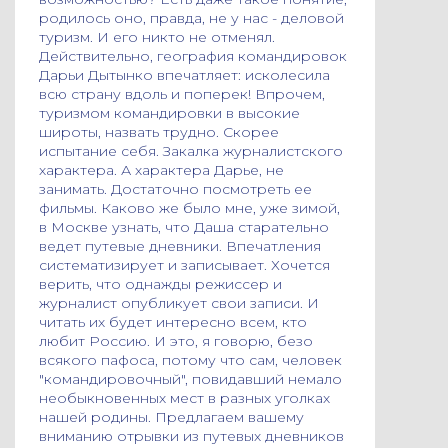
родилось оно, правда, не у нас - деловой
туризм. И его никто не отменял.
Действительно, география командировок
Дарьи Дытынко впечатляет: исколесила
всю страну вдоль и поперек! Впрочем,
туризмом командировки в высокие
широты, назвать трудно. Скорее
испытание себя. Закалка журналистского
характера. А характера Дарье, не
занимать. Достаточно посмотреть ее
фильмы. Каково же было мне, уже зимой,
в Москве узнать, что Даша старательно
ведет путевые дневники. Впечатления
систематизирует и записывает. Хочется
верить, что однажды режиссер и
журналист опубликует свои записи. И
читать их будет интересно всем, кто
любит Россию. И это, я говорю, безо
всякого пафоса, потому что сам, человек
"командировочный", повидавший немало
необыкновенных мест в разных уголках
нашей родины. Предлагаем вашему
вниманию отрывки из путевых дневников