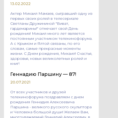
13.02.2022
Актер Михаил Мамаев, сыгравший одну из
первых своих ролей в телесериале
Светланы Дружининой "Виват,
гардемарины!" отмечает свой День
рождения! Михаил много лет является
постоянным участником телекинофорума.
А с Крымом и Ялтой связаны, по его
словам, самые прекрасные моменты
жизни. С Днем рождения, Михаил! Счастья,
здоровья, новых великолепных ролей и
книг!
Геннадию Паршину — 87!
20.07.2021
От всех участников и друзей
телекинофорума поздравляем с днем
рождения Геннадия Алексеевича
Паршина - великого русского скульптора
и Человека большой души! Желаем Вам,
многоуважаемый Геннадий Алексеевич, в