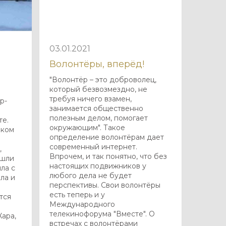
03.01.2021
Волонтёры, вперёд!
"Волонтёр – это доброволец,
который безвозмездно, не
требуя ничего взамен,
р-
занимается общественно
полезным делом, помогает
те.
окружающим". Такое
шком
определение волонтёрам дает
современный интернет.
,
Впрочем, и так понятно, что без
ушли
настоящих подвижников у
ыла с
любого дела не будет
ла и
перспективы. Свои волонтёры
есть теперь и у
тся
Международного
телекинофорума "Вместе". О
Жара,
встречах с волонтёрами