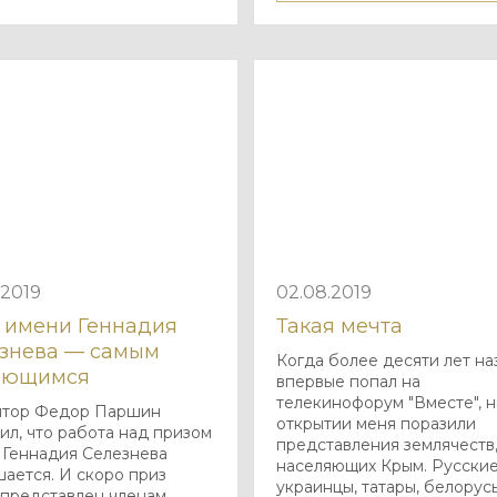
.2019
02.08.2019
 имени Геннадия
Такая мечта
знева — самым
Когда более десяти лет на
ающимся
впервые попал на
телекинофорум "Вместе", н
птор Федор Паршин
открытии меня поразили
л, что работа над призом
представления землячеств
 Геннадия Селезнева
населяющих Крым. Русские
ается. И скоро приз
украинцы, татары, белорус
 представлен членам