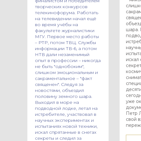
финалистом и победителем
слишк
творческих конкурсов
сакрам
телекинофорума. Работать
священ
на телевидении начал ещё
объез
во время учёбы на
шара. 
факультете журналистики
подвод
МГУ. Первое место работы
истреб
– РТР, потом ТВЦ. Службы
научн
информации ТВ-6, а потом
испыта
НТВ дали незаменимый
искал 
опыт в профессии – никогда
секрет
не быть "однобоким",
косми
слишком эмоциональным и
снимат
сакраментальное – "факт
специ
священен". Следуя за
десяти
новостями, объездил
сегод
половину земного шара.
уже о
Выходил в море на
докум
подводной лодке, летал на
Петр 
истребителе, участвовал в
свой в
научных экспериментах и
переж
испытаниях новой техники,
искал спрятанные в снегах
секреты и следил за