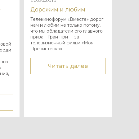
20.06.2019
—
Дорожим и любим
Телекинофорум «Вместе» дорог
нам и любим не только потому,
е
что мы обладатели его главного
приза – Гран-при - за
телевизионный фильм «Моя
ловой
Пречистенка»
ереди
вых,
Читать далее
а
ния,