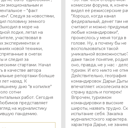
ом эмоциональным и
комиссии форума, я, конеч
ентальное – "факт
видел её режиссерские ра
ен". Следуя за новостями,
"Хорошо, когда канал
дил половину земного
федеральный, денег там н
Выходил в море на
считают и можно придумыв
ной лодке, летал на
любые командировки",
ителе, участвовал в
пронеслось у меня тогда в
ых экспериментах и
голове. Ну, а почему бы не
ниях новой техники,
воспользоваться такой
спрятанные в снегах
уникальной возможностью?
ы и следил за
даже такое понятие, роди
ческими стартами. Начал
оно, правда, не у нас - дел
ь в качестве автора
туризм. И его никто не отм
альные репортажи больше
Действительно, география
 лет назад. К
командировок Дарьи Дыты
няшнему дню "в копилке"
впечатляет: исколесила вс
коло сотни
страну вдоль и поперек!
ентальных работ. Сегодня
Впрочем, туризмом
Любимов представляет
командировки в высокие
згляд на журналистику
широты, назвать трудно. С
ившую пандемию.
испытание себя. Закалка
журналистского характера.
характера Дарье, не занима