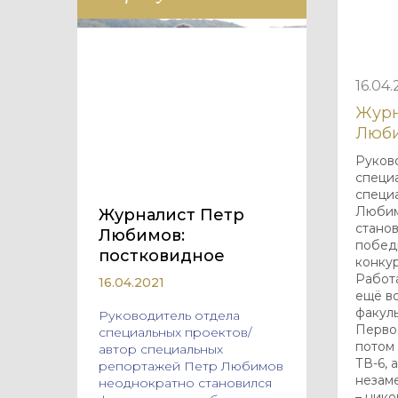
16.04.
Журн
Люби
Руков
специ
специ
Любим
Журналист Петр
стано
Любимов:
побед
постковидное
конку
Работ
16.04.2021
ещё в
факул
Руководитель отдела
Первое
специальных проектов/
потом
автор специальных
ТВ-6, 
репортажей Петр Любимов
незам
неоднократно становился
– нико