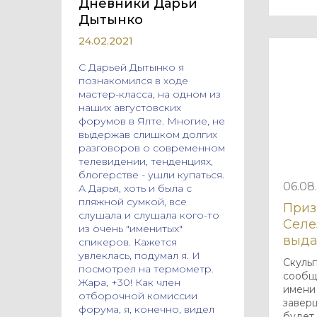
Дневники Дарьи
Дытынко
24.02.2021
С Дарьей Дытынко я
познакомился в ходе
мастер-класса, на одном из
наших августовских
форумов в Ялте. Многие, не
выдержав слишком долгих
разговоров о современном
телевидении, тенденциях,
блогерстве - ушли купаться.
06.08
А Дарья, хоть и была с
пляжной сумкой, все
Приз
слушала и слушала кого-то
Селе
из очень "именитых"
выд
спикеров. Кажется
увлеклась, подумал я. И
Cкуль
посмотрел на термометр.
сообщи
Жара, +30! Как член
имени
отборочной комиссии
заверш
форума, я, конечно, видел
будет