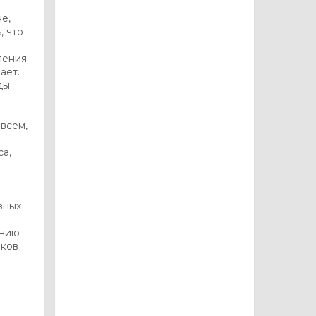
е,
, что
ления
ает.
ды
 всем,
са,
зных
анию
иков