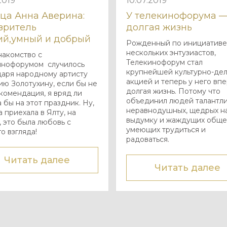
2019
10.07.2019
ца Анна Аверина:
У телекинофорума 
зритель
долгая жизнь
ий,умный и добрый
Рожденный по инициатив
нескольких энтузиастов,
накомство с
Телекинофорум стал
инофорумом случилось
крупнейшей культурно-де
даря народному артисту
акцией и теперь у него вп
ю Золотухину, если бы не
долгая жизнь. Потому что
комендация, я вряд ли
объединил людей талантли
 бы на этот праздник. Ну,
неравнодушных, щедрых н
а приехала в Ялту, на
выдумку и жаждущих обще
 это была любовь с
умеющих трудиться и
о взгляда!
радоваться.
Читать далее
Читать далее