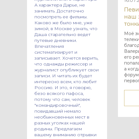
16.07.
А характера Дарье, не
Певи
занимать. Достаточно
наш 
посмотреть ее фильмы.
Каково же было мне, уже
тонк
зимой, в Москве узнать, что
Моё з
Даша старательно ведет
телек
путевые дневники.
благо
Впечатления
Валери
систематизирует и
его ре
записывает. Хочется верить,
попала
что однажды режиссер и
а когд
журналист опубликует свои
форум,
записи. И читать их будет
первог
интересно всем, кто любит
Россию. И это, я говорю,
безо всякого пафоса,
потому что сам, человек
"командировочный",
повидавший немало
необыкновенных мест в
разных уголках нашей
родины. Предлагаем
вашему вниманию отрывки