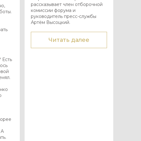
рассказывает член отборочной
но,
комиссии форума и
боты.
руководитель пресс-службы
Артём Высоцкий.
е
ать
Читать далее
 Есть
лось
овой
енял.
нко
ю
корее
 А
ть.