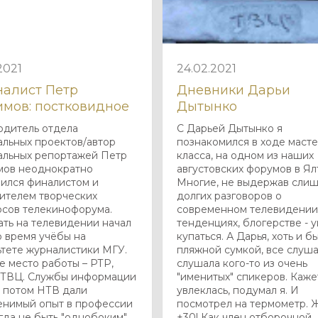
2021
24.02.2021
алист Петр
Дневники Дарьи
мов: постковидное
Дытынко
одитель отдела
С Дарьей Дытынко я
альных проектов/автор
познакомился в ходе масте
альных репортажей Петр
класса, на одном из наших
ов неоднократно
августовских форумов в Ял
вился финалистом и
Многие, не выдержав сли
ителем творческих
долгих разговоров о
рсов телекинофорума.
современном телевидении
ать на телевидении начал
тенденциях, блогерстве - 
о время учёбы на
купаться. А Дарья, хоть и б
ьтете журналистики МГУ.
пляжной сумкой, все слуша
 место работы – РТР,
слушала кого-то из очень
 ТВЦ. Службы информации
"именитых" спикеров. Каже
а потом НТВ дали
увлеклась, подумал я. И
енимый опыт в профессии
посмотрел на термометр. 
гда не быть "однобоким",
+30! Как член отборочной