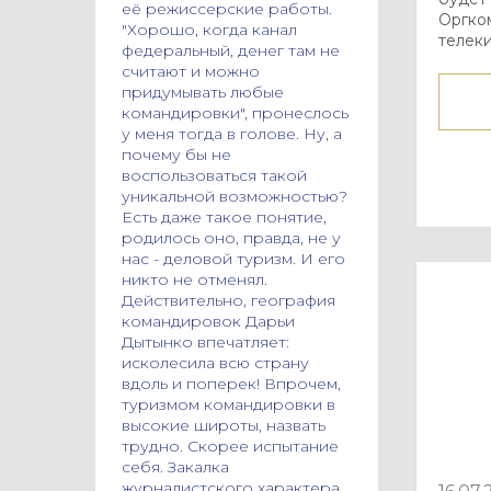
её режиссерские работы.
Оргко
"Хорошо, когда канал
телек
федеральный, денег там не
считают и можно
придумывать любые
командировки", пронеслось
у меня тогда в голове. Ну, а
почему бы не
воспользоваться такой
уникальной возможностью?
Есть даже такое понятие,
родилось оно, правда, не у
нас - деловой туризм. И его
никто не отменял.
Действительно, география
командировок Дарьи
Дытынко впечатляет:
исколесила всю страну
вдоль и поперек! Впрочем,
туризмом командировки в
высокие широты, назвать
трудно. Скорее испытание
себя. Закалка
журналистского характера.