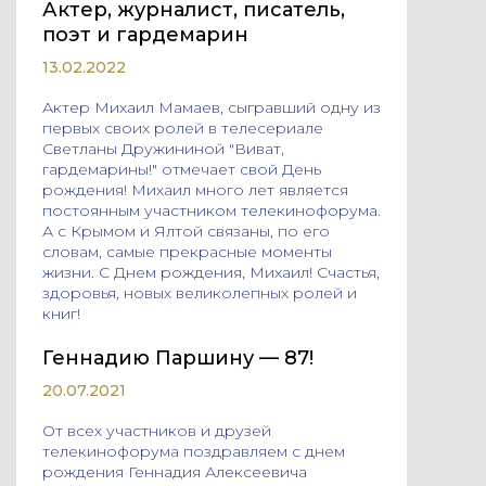
Актер, журналист, писатель,
поэт и гардемарин
13.02.2022
Актер Михаил Мамаев, сыгравший одну из
первых своих ролей в телесериале
Светланы Дружининой "Виват,
гардемарины!" отмечает свой День
рождения! Михаил много лет является
постоянным участником телекинофорума.
А с Крымом и Ялтой связаны, по его
словам, самые прекрасные моменты
жизни. С Днем рождения, Михаил! Счастья,
здоровья, новых великолепных ролей и
книг!
Геннадию Паршину — 87!
20.07.2021
От всех участников и друзей
телекинофорума поздравляем с днем
рождения Геннадия Алексеевича