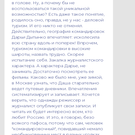
в голове. Ну, а почему бы не
воспользоваться такой уникальной
возможностью? Есть даже такое понятие,
родилось оно, правда, не у нас - деловой
туризм. И его никто не отменял.
Действительно, география командировок
Дарьи Дытынко впечатляет: исколесила
всю страну вдоль и поперек! Впрочем,
туризмом командировки в высокие
широты, назвать трудно. Скорее
испытание себя. Закалка журналистского
характера. А характера Дарье, не
занимать. Достаточно посмотреть ее
фильмы. Каково же было мне, уже зимой,
в Москве узнать, что Даша старательно
ведет путевые дневники. Впечатления
систематизирует и записывает. Хочется
верить, что однажды режиссер и
журналист опубликует свои записи. И
читать их будет интересно всем, кто
любит Россию. И это, я говорю, безо
всякого пафоса, потому что сам, человек
"командировочный", повидавший немало
необыкновенных мест в разных уголках