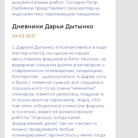
документальных работ. Сегодня Петр
Любимов представляет свой взгляд на
журналистику пережившую пандемию.
Дневники Дарьи Дытынко
24.02.2021
С Дарьей Дытынко я познакомился в ходе
мастер-класса, на одном из наших
августовских форумов в Ялте. Многие, не
выдержав слишком долгих разговоров о
современном телевидении, тенденциях,
блогерстве - ушли купаться. А Дарья, хоть
и была с пляжной сумкой, все слушала и
слушала кого-то из очень "именитых"
спикеров. Кажется увлеклась, подумал я.
И посмотрел на термометр. Жара, +30!
Как член отборочной комиссии форума,
я, конечно, видел её режиссерские
работы. "Хорошо, когда канал
федеральный, денег там не считают и
можно придумывать любые
командировки", пронеслось у меня тогда