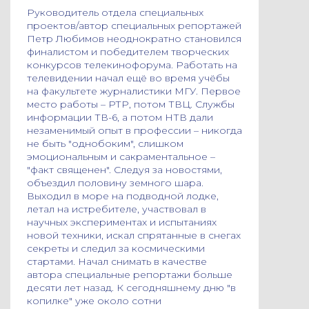
Руководитель отдела специальных
проектов/автор специальных репортажей
Петр Любимов неоднократно становился
финалистом и победителем творческих
конкурсов телекинофорума. Работать на
телевидении начал ещё во время учёбы
на факультете журналистики МГУ. Первое
место работы – РТР, потом ТВЦ. Службы
информации ТВ-6, а потом НТВ дали
незаменимый опыт в профессии – никогда
не быть "однобоким", слишком
эмоциональным и сакраментальное –
"факт священен". Следуя за новостями,
объездил половину земного шара.
Выходил в море на подводной лодке,
летал на истребителе, участвовал в
научных экспериментах и испытаниях
новой техники, искал спрятанные в снегах
секреты и следил за космическими
стартами. Начал снимать в качестве
автора специальные репортажи больше
десяти лет назад. К сегодняшнему дню "в
копилке" уже около сотни