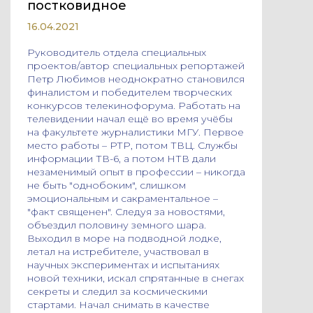
постковидное
16.04.2021
Руководитель отдела специальных
проектов/автор специальных репортажей
Петр Любимов неоднократно становился
финалистом и победителем творческих
конкурсов телекинофорума. Работать на
телевидении начал ещё во время учёбы
на факультете журналистики МГУ. Первое
место работы – РТР, потом ТВЦ. Службы
информации ТВ-6, а потом НТВ дали
незаменимый опыт в профессии – никогда
не быть "однобоким", слишком
эмоциональным и сакраментальное –
"факт священен". Следуя за новостями,
объездил половину земного шара.
Выходил в море на подводной лодке,
летал на истребителе, участвовал в
научных экспериментах и испытаниях
новой техники, искал спрятанные в снегах
секреты и следил за космическими
стартами. Начал снимать в качестве