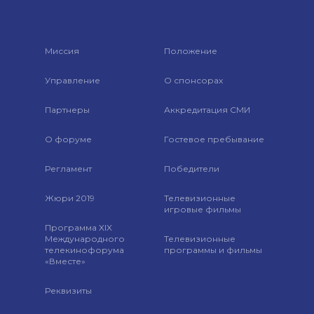
Миссия
Положение
Управление
О спонсорах
Партнеры
Аккредитация СМИ
О форуме
Гостевое пребывание
Регламент
Победители
Жюри 2019
Телевизионные
игровые фильмы
Программа XIX
Международного
Телевизионные
телекинофорума
программы и фильмы
«Вместе»
Реквизиты