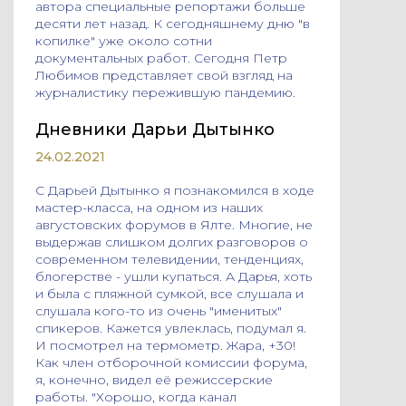
автора специальные репортажи больше
десяти лет назад. К сегодняшнему дню "в
копилке" уже около сотни
документальных работ. Сегодня Петр
Любимов представляет свой взгляд на
журналистику пережившую пандемию.
Дневники Дарьи Дытынко
24.02.2021
С Дарьей Дытынко я познакомился в ходе
мастер-класса, на одном из наших
августовских форумов в Ялте. Многие, не
выдержав слишком долгих разговоров о
современном телевидении, тенденциях,
блогерстве - ушли купаться. А Дарья, хоть
и была с пляжной сумкой, все слушала и
слушала кого-то из очень "именитых"
спикеров. Кажется увлеклась, подумал я.
И посмотрел на термометр. Жара, +30!
Как член отборочной комиссии форума,
я, конечно, видел её режиссерские
работы. "Хорошо, когда канал