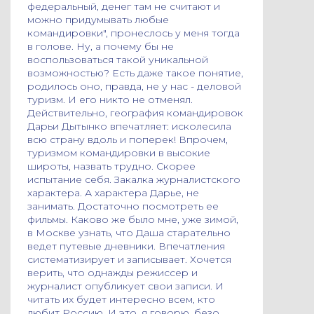
федеральный, денег там не считают и
можно придумывать любые
командировки", пронеслось у меня тогда
в голове. Ну, а почему бы не
воспользоваться такой уникальной
возможностью? Есть даже такое понятие,
родилось оно, правда, не у нас - деловой
туризм. И его никто не отменял.
Действительно, география командировок
Дарьи Дытынко впечатляет: исколесила
всю страну вдоль и поперек! Впрочем,
туризмом командировки в высокие
широты, назвать трудно. Скорее
испытание себя. Закалка журналистского
характера. А характера Дарье, не
занимать. Достаточно посмотреть ее
фильмы. Каково же было мне, уже зимой,
в Москве узнать, что Даша старательно
ведет путевые дневники. Впечатления
систематизирует и записывает. Хочется
верить, что однажды режиссер и
журналист опубликует свои записи. И
читать их будет интересно всем, кто
любит Россию. И это, я говорю, безо