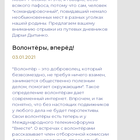
всякого пафоса, потому что сам, человек
"командировочный", повидавший немало
необыкновенных мест в разных уголках
нашей родины. Предлагаем вашему
вниманию отрывки из путевых дневников
Дарьи Дытынко.
Волонтёры, вперёд!
03.01.2021
"Волонтёр – это доброволец, который
безвозмездно, не требуя ничего взамен,
занимается общественно полезным
делом, помогает окружающим". Такое
определение волонтёрам дает
современный интернет. Впрочем, и так
понятно, что без настоящих подвижников
у любого дела не будет перспективы.
Свои волонтёры есть теперь и у
Международного телекинофорума
"Вместе". О встречах с волонтёрами
рассказывает член отборочной комиссии