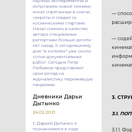
научных экспериментах и
испытаниях новой техники,
искал спрятанные в снегах
— спосо
секреты и следил за
расшире
космическими стартами.
Начал снимать в качестве
автора специальные
— содей
репортажи больше десяти
лет назад. К сегодняшнему
кинемат
дню "в копилке" уже около
информ
сотни документальных
работ. Сегодня Петр
кинема
Любимов представляет
свой взгляд на
журналистику пережившую
пандемию.
Дневники Дарьи
3. СТР
Дытынко
24.02.2021
3.1. П
С Дарьей Дытынко я
познакомился в ходе
3.1.1. 