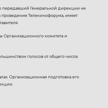
дно передавший Генеральной дирекции не
на проведение Телекинофорума, имеет
тавителя.
лены Организационного комитета и
ольшинством голосов от общего числа
чалах. Организационная подготовка его
екции.