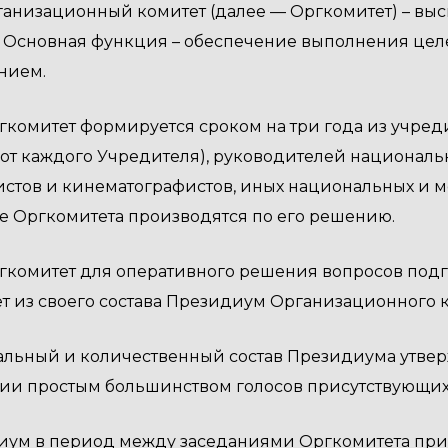
Организационный комитет (далее — Оргкомитет) – в
 Основная функция – обеспечение выполнения цел
нием.
Оргкомитет формируется сроком на три года из учред
от каждого Учредителя), руководителей националь
стов и кинематографистов, иных национальных и 
ве Оргкомитета производятся по его решению.
Оргкомитет для оперативного решения вопросов по
т из своего состава Президиум Организационного к
льный и количественный состав Президиума утвер
ии простым большинством голосов присутствующих
ум в период между заседаниями Оргкомитета при