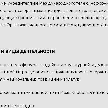
выми учредителями Международного телекинофорум
 становятся организации, признающие цели телек
вующие организации и проведению телекинофорума
ии Организационного комитета Международного т
И И ВИДЫ ДЕЯТЕЛЬНОСТИ
новная цель форума – содействие культурной и духо
е идей мира, гуманизма, справедливости, толерант
ям национальных традиций и культур.
я реализации указанной цели Международный теле
дится ежегодно;