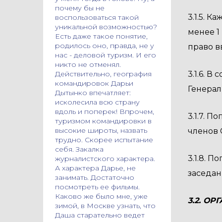
почему бы не
3.1.5. 
воспользоваться такой
уникальной возможностью?
менее 1
Есть даже такое понятие,
родилось оно, правда, не у
право в
нас - деловой туризм. И его
никто не отменял.
Действительно, география
3.1.6. 
командировок Дарьи
Генера
Дытынко впечатляет:
исколесила всю страну
вдоль и поперек! Впрочем,
3.1.7. 
туризмом командировки в
высокие широты, назвать
членов 
трудно. Скорее испытание
себя. Закалка
3.1.8. 
журналистского характера.
А характера Дарье, не
заседан
занимать. Достаточно
посмотреть ее фильмы.
Каково же было мне, уже
3.2. О
зимой, в Москве узнать, что
Даша старательно ведет