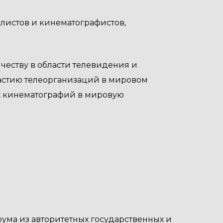
листов и кинематографистов,
честву в области телевидения и
частию телеорганизаций в мировом
х кинематографий в мировую
рума из авторитетных государственных и