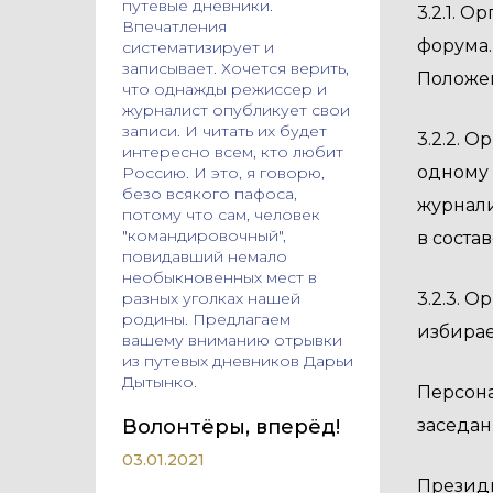
путевые дневники.
3.2.1. 
Впечатления
форума.
систематизирует и
записывает. Хочется верить,
Положе
что однажды режиссер и
журналист опубликует свои
записи. И читать их будет
3.2.2. 
интересно всем, кто любит
одному 
Россию. И это, я говорю,
безо всякого пафоса,
журнали
потому что сам, человек
"командировочный",
в соста
повидавший немало
необыкновенных мест в
разных уголках нашей
3.2.3. 
родины. Предлагаем
избирае
вашему вниманию отрывки
из путевых дневников Дарьи
Дытынко.
Персона
Волонтёры, вперёд!
заседан
03.01.2021
Президи