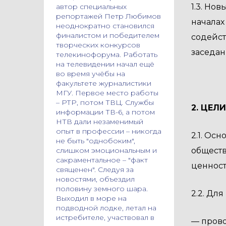
автор специальных
1.3. Но
репортажей Петр Любимов
началах
неоднократно становился
финалистом и победителем
содейст
творческих конкурсов
заседан
телекинофорума. Работать
на телевидении начал ещё
во время учёбы на
факультете журналистики
МГУ. Первое место работы
– РТР, потом ТВЦ. Службы
2. ЦЕЛ
информации ТВ-6, а потом
НТВ дали незаменимый
опыт в профессии – никогда
2.1. Ос
не быть "однобоким",
слишком эмоциональным и
обществ
сакраментальное – "факт
ценност
священен". Следуя за
новостями, объездил
половину земного шара.
2.2. Дл
Выходил в море на
подводной лодке, летал на
истребителе, участвовал в
— прово