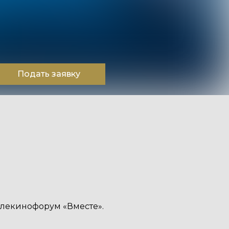
Подать заявку
елекинофорум «Вместе».