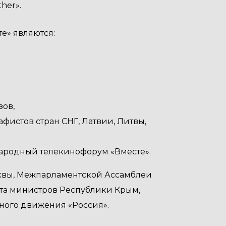
her».
е» являются:
ов,
истов стран СНГ, Латвии, Литвы,
ародный телекинофорум «Вместе».
квы, Межпарламентской Ассамблеи
вета министров Республики Крым,
ного движения «Россия».