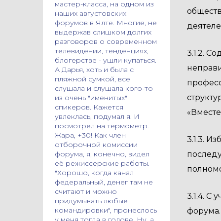
мастер-класса, на одном из
обществ
наших августовских
форумов в Ялте. Многие, не
деятеле
выдержав слишком долгих
разговоров о современном
телевидении, тенденциях,
3.1.2. 
блогерстве - ушли купаться.
неправ
А Дарья, хоть и была с
пляжной сумкой, все
профес
слушала и слушала кого-то
структу
из очень "именитых"
спикеров. Кажется
«Вместе
увлеклась, подумал я. И
посмотрел на термометр.
Жара, +30! Как член
3.1.3. 
отборочной комиссии
форума, я, конечно, видел
последу
её режиссерские работы.
полномо
"Хорошо, когда канал
федеральный, денег там не
считают и можно
3.1.4. 
придумывать любые
командировки", пронеслось
форума.
у меня тогда в голове. Ну, а