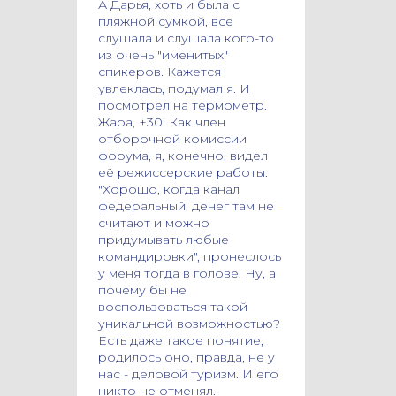
А Дарья, хоть и была с
пляжной сумкой, все
слушала и слушала кого-то
из очень "именитых"
спикеров. Кажется
увлеклась, подумал я. И
посмотрел на термометр.
Жара, +30! Как член
отборочной комиссии
форума, я, конечно, видел
её режиссерские работы.
"Хорошо, когда канал
федеральный, денег там не
считают и можно
придумывать любые
командировки", пронеслось
у меня тогда в голове. Ну, а
почему бы не
воспользоваться такой
уникальной возможностью?
Есть даже такое понятие,
родилось оно, правда, не у
нас - деловой туризм. И его
никто не отменял.