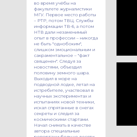
во время учёбы на
факультете журналистики
МГУ. Первое место работы
– РТР, потом ТВЦ. Службы
информации ТВ-6, а потом
НТВ дали незаменимый
опыт в профессии – никогда
не быть "однобоким",
слишком эмоциональным и
сакраментальное – "факт
священен". Следуя за
новостями, объездил
половину земного шара.
Выходил в море на
подводной лодке, летал на
истребителе, участвовал в
научных экспериментах и
испытаниях новой техники,
искал спрятанные в снегах
секреты и следил за
космическими стартами.
Начал снимать в качестве
автора специальные
репортажи больше десяти