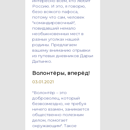
интересно всем, кто любит
Россию. И это, я говорю,
безо всякого пафоса,
потому что сам, человек
"командировочный",
повидавший немало
необыкновенных мест в
разных уголках нашей
родины. Предлагаем
вашему вниманию отрывки
из путевых дневников Дарьи
Дытынко.
Волонтёры, вперёд!
03.01.2021
"Волонтёр – это
доброволец, который
безвозмездно, не требуя
ничего взамен, занимается
общественно полезным
делом, помогает
окружающим". Такое