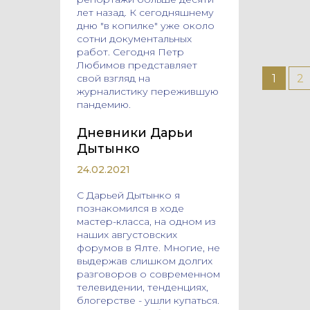
лет назад. К сегодняшнему
дню "в копилке" уже около
сотни документальных
работ. Сегодня Петр
Любимов представляет
Page
P
свой взгляд на
1
2
журналистику пережившую
пандемию.
Дневники Дарьи
Дытынко
24.02.2021
С Дарьей Дытынко я
познакомился в ходе
мастер-класса, на одном из
наших августовских
форумов в Ялте. Многие, не
выдержав слишком долгих
разговоров о современном
телевидении, тенденциях,
блогерстве - ушли купаться.