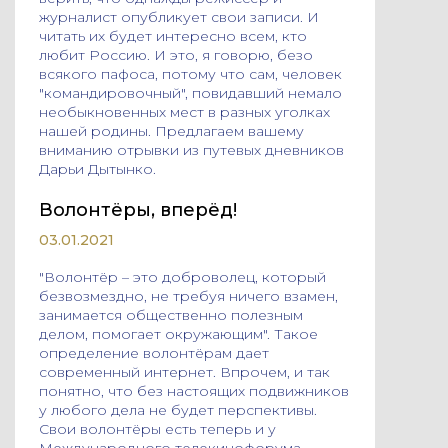
журналист опубликует свои записи. И
читать их будет интересно всем, кто
любит Россию. И это, я говорю, безо
всякого пафоса, потому что сам, человек
"командировочный", повидавший немало
необыкновенных мест в разных уголках
нашей родины. Предлагаем вашему
вниманию отрывки из путевых дневников
Дарьи Дытынко.
Волонтёры, вперёд!
03.01.2021
"Волонтёр – это доброволец, который
безвозмездно, не требуя ничего взамен,
занимается общественно полезным
делом, помогает окружающим". Такое
определение волонтёрам дает
современный интернет. Впрочем, и так
понятно, что без настоящих подвижников
у любого дела не будет перспективы.
Свои волонтёры есть теперь и у
Международного телекинофорума