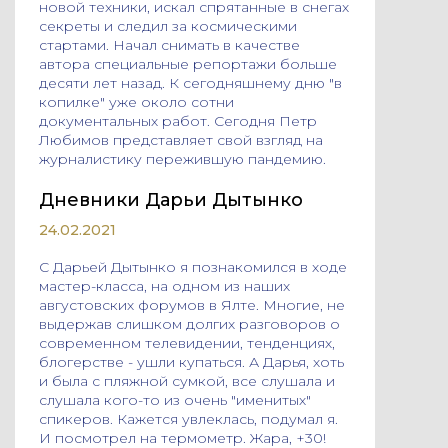
новой техники, искал спрятанные в снегах
секреты и следил за космическими
стартами. Начал снимать в качестве
автора специальные репортажи больше
десяти лет назад. К сегодняшнему дню "в
копилке" уже около сотни
документальных работ. Сегодня Петр
Любимов представляет свой взгляд на
журналистику пережившую пандемию.
Дневники Дарьи Дытынко
24.02.2021
С Дарьей Дытынко я познакомился в ходе
мастер-класса, на одном из наших
августовских форумов в Ялте. Многие, не
выдержав слишком долгих разговоров о
современном телевидении, тенденциях,
блогерстве - ушли купаться. А Дарья, хоть
и была с пляжной сумкой, все слушала и
слушала кого-то из очень "именитых"
спикеров. Кажется увлеклась, подумал я.
И посмотрел на термометр. Жара, +30!