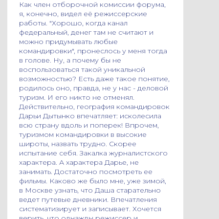
Как член отборочной комиссии форума,
я, конечно, видел её режиссерские
работы. "Хорошо, когда канал
федеральный, денег там не считают и
можно придумывать любые
командировки", пронеслось у меня тогда
в голове. Ну, а почему бы не
воспользоваться такой уникальной
возможностью? Есть даже такое понятие,
родилось оно, правда, не у нас - деловой
туризм. И его никто не отменял.
Действительно, география командировок
Дарьи Дытынко впечатляет: исколесила
всю страну вдоль и поперек! Впрочем,
туризмом командировки в высокие
широты, назвать трудно. Скорее
испытание себя. Закалка журналистского
характера. А характера Дарье, не
занимать. Достаточно посмотреть ее
фильмы. Каково же было мне, уже зимой,
в Москве узнать, что Даша старательно
ведет путевые дневники. Впечатления
систематизирует и записывает. Хочется
верить, что однажды режиссер и