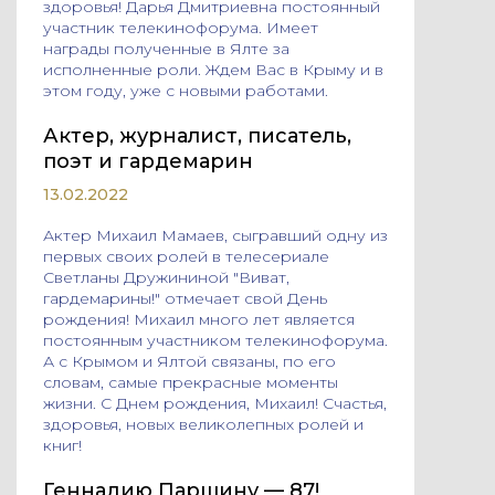
здоровья! Дарья Дмитриевна постоянный
участник телекинофорума. Имеет
награды полученные в Ялте за
исполненные роли. Ждем Вас в Крыму и в
этом году, уже с новыми работами.
Актер, журналист, писатель,
поэт и гардемарин
13.02.2022
Актер Михаил Мамаев, сыгравший одну из
первых своих ролей в телесериале
Светланы Дружининой "Виват,
гардемарины!" отмечает свой День
рождения! Михаил много лет является
постоянным участником телекинофорума.
А с Крымом и Ялтой связаны, по его
словам, самые прекрасные моменты
жизни. С Днем рождения, Михаил! Счастья,
здоровья, новых великолепных ролей и
книг!
Геннадию Паршину — 87!