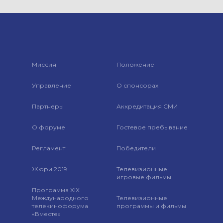
Миссия
Положение
Управление
О спонсорах
Партнеры
Аккредитация СМИ
О форуме
Гостевое пребывание
Регламент
Победители
Жюри 2019
Телевизионные
игровые фильмы
Программа XIX
Международного
Телевизионные
телекинофорума
программы и фильмы
«Вместе»