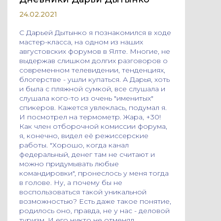
24.02.2021
С Дарьей Дытынко я познакомился в ходе
мастер-класса, на одном из наших
августовских форумов в Ялте. Многие, не
выдержав слишком долгих разговоров о
современном телевидении, тенденциях,
блогерстве - ушли купаться. А Дарья, хоть
и была с пляжной сумкой, все слушала и
слушала кого-то из очень "именитых"
спикеров. Кажется увлеклась, подумал я.
И посмотрел на термометр. Жара, +30!
Как член отборочной комиссии форума,
я, конечно, видел её режиссерские
работы. "Хорошо, когда канал
федеральный, денег там не считают и
можно придумывать любые
командировки", пронеслось у меня тогда
в голове. Ну, а почему бы не
воспользоваться такой уникальной
возможностью? Есть даже такое понятие,
родилось оно, правда, не у нас - деловой
туризм. И его никто не отменял.