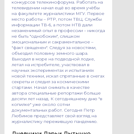
конкурсов телекинофорума. Работать на
телевидении начал ещё во время учёбы
на факультете журналистики МГУ. Первое
место работы – РТР, потом ТВЦ. Службы
информации ТВ-6, а потом НТВ дали
незаменимый опыт в профессии – никогда
не быть "однобоким", слишком
эмоциональным и сакраментальное –
"факт священен". Следуя за новостями,
объездил половину земного шара.
Выходил в море на подводной лодке,
летал на истребителе, участвовал в
научных экспериментах и испытаниях
новой техники, искал спрятанные в снегах
секреты и следил за космическими
стартами. Начал снимать в качестве
автора специальные репортажи больше
десяти лет назад. К сегодняшнему дню "в
копилке" уже около сотни
документальных работ. Сегодня Петр
Любимов представляет свой взгляд на
журналистику пережившую пандемию.
Дневники Дарьи Дытынко