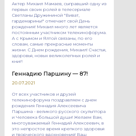
Актер Михаил Мамаев, сыгравший одну из
первых своих ролей в телесериале
Светланы Дружининой "Виват,
гардемарины!" отмечает свой День
рождения! Михаил много лет является
постоянным участником телекинофорума.
А с Крымом и Ялтой связаны, по его
словам, самые прекрасные моменты
жизни. С Днем рождения, Михаил! Счастья,
здоровья, новых великолепных ролей и
книг!
Геннадию Паршину — 87!
20.07.2021
От всех участников и друзей
телекинофорума поздравляем с днем
рождения Геннадия Алексеевича
Паршина - великого русского скульптора
и Человека большой души! Желаем Вам,
многоуважаемый Геннадий Алексеевич, в
это непростое время крепкого здоровья
и творческого вдохновения! Ваш