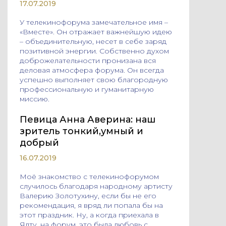
17.07.2019
У телекинофорума замечательное имя –
«Вместе». Он отражает важнейшую идею
– объединительную, несет в себе заряд
позитивной энергии. Собственно духом
доброжелательности пронизана вся
деловая атмосфера форума. Он всегда
успешно выполняет свою благородную
профессиональную и гуманитарную
миссию.
Певица Анна Аверина: наш
зритель тонкий,умный и
добрый
16.07.2019
Моё знакомство с телекинофорумом
случилось благодаря народному артисту
Валерию Золотухину, если бы не его
рекомендация, я вряд ли попала бы на
этот праздник. Ну, а когда приехала в
Ялту, на форум, это была любовь с